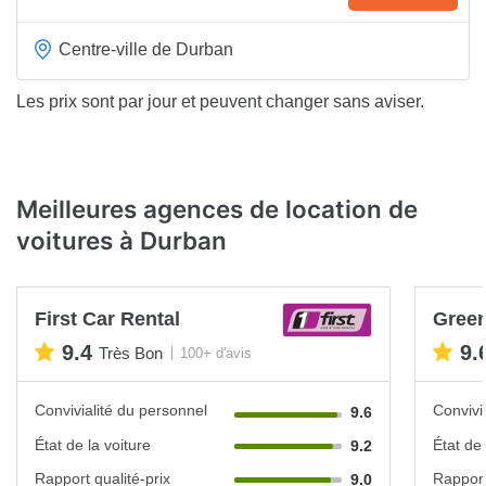
Centre-ville de Durban
Les prix sont par jour et peuvent changer sans aviser.
Meilleures agences de location de
voitures à Durban
First Car Rental
Green
9.4
9.
Très Bon
100+ d'avis
Convivialité du personnel
Convivi
9.6
État de la voiture
État de 
9.2
Rapport qualité-prix
Rapport
9.0