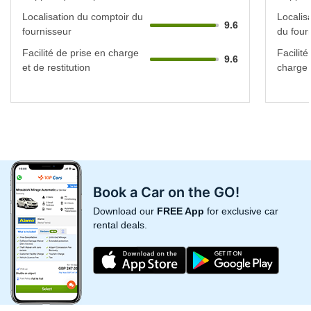
Localisation du comptoir du
Localis
9.6
fournisseur
du four
Facilité de prise en charge
Facilité
9.6
et de restitution
charge e
Book a Car on the GO!
Download our
FREE App
for exclusive car
rental deals.