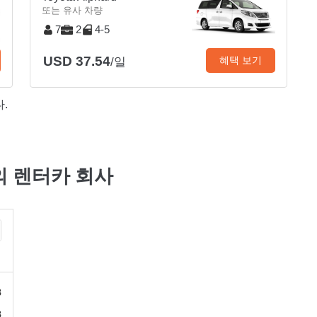
또는 유사 차량
7
2
4-5
USD 37.54
혜택 보기
/일
.
고의 렌터카 회사
8
8