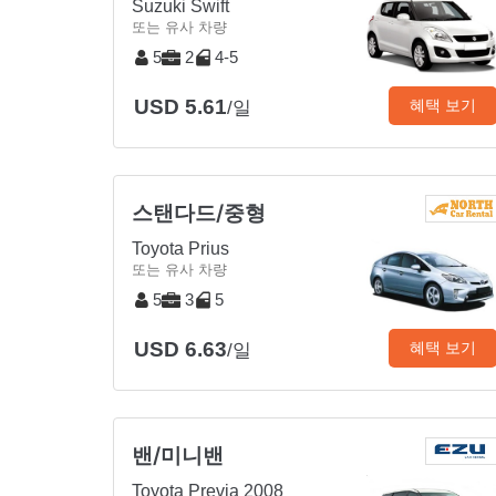
Suzuki Swift
또는 유사 차량
5
2
4-5
USD 5.61
혜택 보기
/일
스탠다드/중형
Toyota Prius
또는 유사 차량
5
3
5
USD 6.63
혜택 보기
/일
밴/미니밴
Toyota Previa 2008