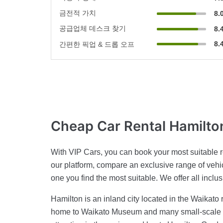
금전적 가치
8.
공급업체 데스크 찾기
8.
8.
간편한 픽업 & 드롭 오프
Cheap Car Rental
Hamilto
With VIP Cars, you can book your most suitable r
our platform, compare an exclusive range of vehic
one you find the most suitable. We offer all inclu
Hamilton is an inland city located in the Waikato 
home to Waikato Museum and many small-scale gal