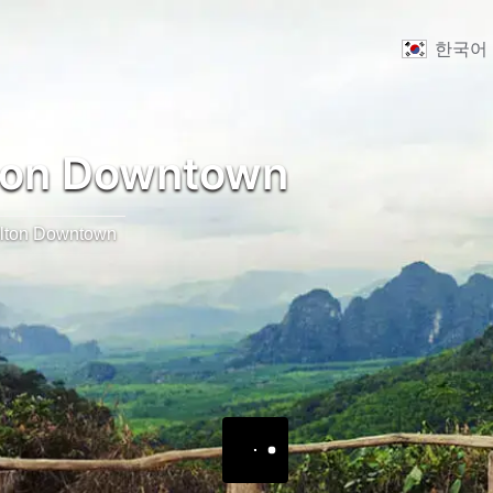
한국어
ton Downtown
lton Downtown